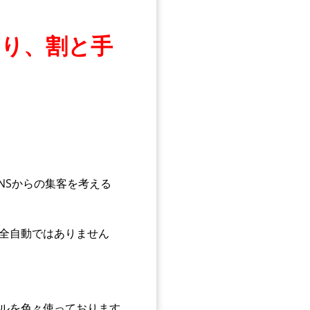
より、割と手
NSからの集客を考える
完全自動ではありません
ールを色々使っております