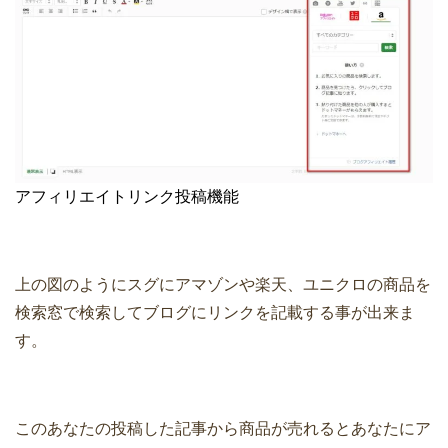
アフィリエイトリンク投稿機能
上の図のようにスグにアマゾンや楽天、ユニクロの商品を
検索窓で検索してブログにリンクを記載する事が出来ま
す。
このあなたの投稿した記事から商品が売れるとあなたにア