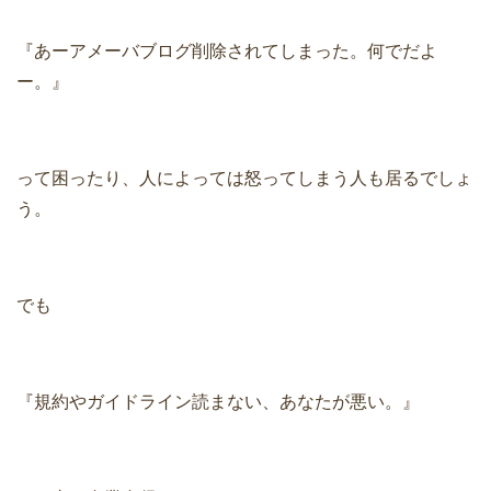
『あーアメーバブログ削除されてしまった。何でだよ
ー。』
って困ったり、人によっては怒ってしまう人も居るでしょ
う。
でも
『規約やガイドライン読まない、あなたが悪い。』