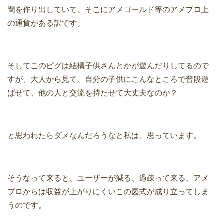
間を作り出していて、そこにアメゴールド等のアメブロ上
の通貨がある訳です。
そしてこのピグは結構子供さんとかが遊んだりしてるので
すが、大人から見て、自分の子供にこんなところで普段遊
ばせて、他の人と交流を持たせて大丈夫なのか？
と思われたらダメなんだろうなと私は、思っています。
そうなって来ると、ユーザーが減る、過疎って来る、アメ
ブロからは収益が上がりにくいこの図式が成り立ってしま
うのです。