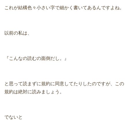
これが結構色々小さい字で細かく書いてあるんですよね。
以前の私は、
『こんなの読むの面倒だし。』
と思って読まずに規約に同意してたりしたのですが、この
規約は絶対に読みましょう。
でないと