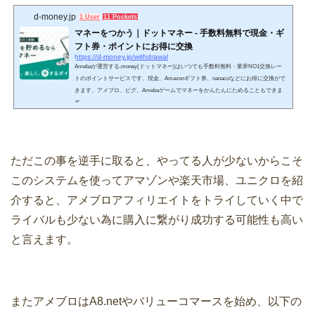
d-money.jp
1 User
11 Pockets
マネーをつかう｜ドットマネー - 手数料無料で現金・ギ
フト券・ポイントにお得に交換
https://d-money.jp/withdrawal
Amebaが運営する.money(ドットマネー)はいつでも手数料無料・業界NO1交換レー
トのポイントサービスです。現金、Amazonギフト券、nanacoなどにお得に交換がで
きます。アメブロ、ピグ、Amebaゲームでマネーをかんたんにためることもできま
す。
ただこの事を逆手に取ると、やってる人が少ないからこそ
このシステムを使ってアマゾンや楽天市場、ユニクロを紹
介すると、アメブロアフィリエイトをトライしていく中で
ライバルも少ない為に購入に繋がり成功する可能性も高い
と言えます。
またアメブロはA8.netやバリューコマースを始め、以下の