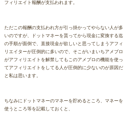
フィリエイト報酬が支払われます。
ただこの報酬の支払われ方が引っ掛かってやらない人が多
いのですが、ドットマネーを貰ってから現金に変換する迄
の手順が面倒で、直接現金が欲しいと思ってしまうアフィ
リエイターが圧倒的に多いので、そこがいまいちアメブロ
がアフィリエイトを解禁してもこのアメブロの機能を使っ
てアフィリエイトをしてる人が圧倒的に少ないのが原因だ
と私は思います。
ちなみにドットマネーのマネーを貯めるところ、マネーを
使うところ等を記載しておくと、