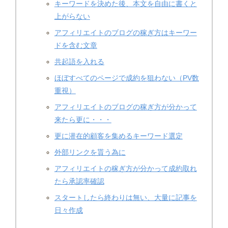
キーワードを決めた後、本文を自由に書くと
上がらない
アフィリエイトのブログの稼ぎ方はキーワー
ドを含む文章
共起語を入れる
ほぼすべてのページで成約を狙わない（PV数
重視）
アフィリエイトのブログの稼ぎ方が分かって
来たら更に・・・
更に潜在的顧客を集めるキーワード選定
外部リンクを貰う為に
アフィリエイトの稼ぎ方が分かって成約取れ
たら承認率確認
スターㇳしたら終わりは無い、大量に記事を
日々作成