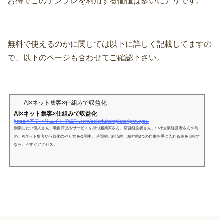
お得でこのテンプレを利用する価値は多いにアリです。
無料で使えるのかに関しては以下に詳しく記載してますの
で、以下のページも合わせてご確認下さい。
AI×ネット集客×仕組みで収益化
AI×ネット集客×仕組みで収益化
https://アフィリエイトで成功.com/colorfultemplate/lpmuryou
副業したい個人さん、独自商品やサービスを持つ起業家さん、店舗経営者さん、中小企業経営者さんの為
の、AIネット集客や収益化のやり方を公開中。時間的、経済的、精神的3つの自由を手に入れる事を目指す
なら、今すぐアクセス。