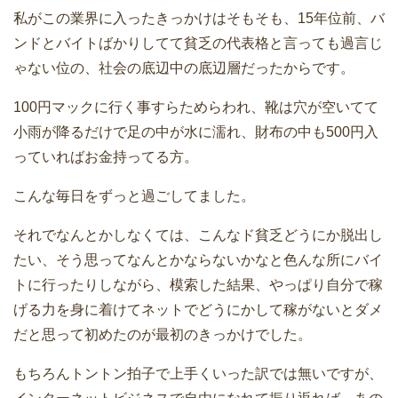
私がこの業界に入ったきっかけはそもそも、15年位前、バ
ンドとバイトばかりしてて貧乏の代表格と言っても過言じ
ゃない位の、社会の底辺中の底辺層だったからです。
100円マックに行く事すらためらわれ、靴は穴が空いてて
小雨が降るだけで足の中が水に濡れ、財布の中も500円入
っていればお金持ってる方。
こんな毎日をずっと過ごしてました。
それでなんとかしなくては、こんなド貧乏どうにか脱出し
たい、そう思ってなんとかならないかなと色んな所にバイ
トに行ったりしながら、模索した結果、やっぱり自分で稼
げる力を身に着けてネットでどうにかして稼がないとダメ
だと思って初めたのが最初のきっかけでした。
もちろんトントン拍子で上手くいった訳では無いですが、