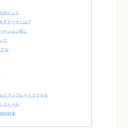
のポイント
き子テーマとは？
バージョン同じ
いて
ュアル
合
アルとテンプレートファイル
ンストール
SEO対策