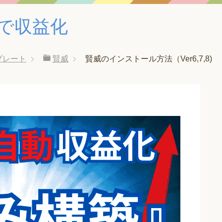
みで収益化
プレート
賢威
賢威のインストール方法（Ver6,7,8)