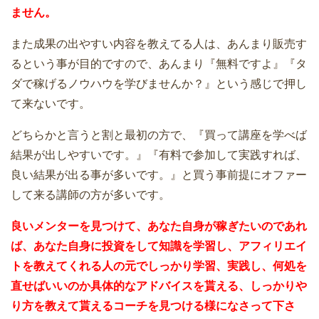
ません。
また成果の出やすい内容を教えてる人は、あんまり販売す
るという事が目的ですので、あんまり『無料ですよ』『タ
ダで稼げるノウハウを学びませんか？』という感じで押し
て来ないです。
どちらかと言うと割と最初の方で、『買って講座を学べば
結果が出しやすいです。』『有料で参加して実践すれば、
良い結果が出る事が多いです。』と買う事前提にオファー
して来る講師の方が多いです。
良いメンターを見つけて、あなた自身が稼ぎたいのであれ
ば、あなた自身に投資をして知識を学習し、アフィリエイ
トを教えてくれる人の元でしっかり学習、実践し、何処を
直せばいいのか具体的なアドバイスを貰える、しっかりや
り方を教えて貰えるコーチを見つける様になさって下さ