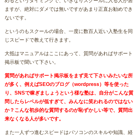
めるというタイミングで、いきなりスクールに入る人が居
ますが、絶対にダメでは無いですがあまり正直お勧めでき
ないです。
というのもスクールの場合、一度に数百人近い入塾生を同
じスピードで教えて行きます。
大抵はマニュアルはここにあって、質問があればサポート
掲示板で聞いて下さい。
質問があればサポート掲示板をまず見て下さいみたいな所
が多く、例えばSEOのブログ（wordpress）等を使った
り、SNSで稼ぎましょうという様な塾は、自分がこんな質
問したらレベルが低すぎて、みんなに笑われるのではない
か？こんな初歩的な質問するのが恥ずかしい等で、質問出
来なくなる人が多いです。
また一人ずつ進むスピードはパソコンのスキルや知識、経