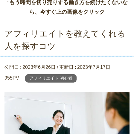
↑もう時間を切り売りする働き方を続けたくないな
ら、今すぐ上の画像をクリック
アフィリエイトを教えてくれる
人を探すコツ
公開日 :
2023年6月26日
/ 更新日 :
2023年7月17日
955PV
アフィリエイト 初心者