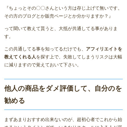
『ちょっとその〇〇さんという方は存じ上げて無いです。
その方のブログとか販売ページとか分かりますか？』
って聞いて教えて貰うと、大抵が共通してる事がありま
す。
この共通してる事を知ってるだけでも、
アフィリエイトを
教えてくれる人
を探す上で、失敗してしまうリスクは大幅
に減りますので覚えておいて下さい。
他人の商品をダメ評価して、自分のを
勧める
まずあまりおすすめ出来ないのが、超初心者でこれから始