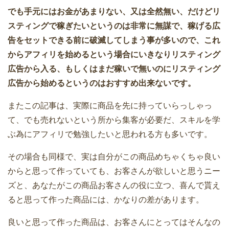
でも手元にはお金があまりない、又は全然無い、だけどリ
スティングで稼ぎたいというのは非常に無謀で、稼げる広
告をセットできる前に破滅してしまう事が多いので、これ
からアフィリを始めるという場合にいきなりリスティング
広告から入る、もしくはまだ稼いで無いのにリスティング
広告から始めるというのはおすすめ出来ないです。
またこの記事は、実際に商品を先に持っていらっしゃっ
て、でも売れないという所から集客が必要だ、スキルを学
ぶ為にアフィリで勉強したいと思われる方も多いです。
その場合も同様で、実は自分がこの商品めちゃくちゃ良い
からと思って作っていても、お客さんが欲しいと思うニー
ズと、あなたがこの商品お客さんの役に立つ、喜んで貰え
ると思って作った商品には、かなりの差があります。
良いと思って作った商品は、お客さんにとってはそんなの