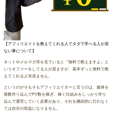
【アフィリエイトを教えてくれる人でタダで学べる人が居
ない事について】
ネットやメルマガ等を見ていると『無料で教えますよ』と
いうオファーをしてる人が居ますが、基本ずっと無料で教
えてくれる人等居ません。
というのがそもそもアフィリエイターと言うのは、媒体を
複数作り込んでPV数を稼ぎ、稼ぐ仕組みをしっかり作り
込んで運営していく必要があり、それを継続的に行わなく
ては自分の収益になりません。