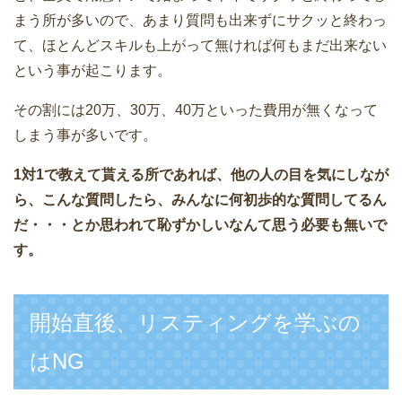
まう所が多いので、あまり質問も出来ずにサクッと終わっ
て、ほとんどスキルも上がって無ければ何もまだ出来ない
という事が起こります。
その割には20万、30万、40万といった費用が無くなって
しまう事が多いです。
1対1で教えて貰える所であれば、他の人の目を気にしなが
ら、こんな質問したら、みんなに何初歩的な質問してるん
だ・・・とか思われて恥ずかしいなんて思う必要も無いで
す。
開始直後、リスティングを学ぶの
はNG