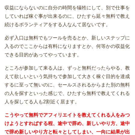
収益にならないのに自分の時間を犠牲にして、別で仕事を
していれば稼ぐ事が出来るのに、ひたすら延々無料で教え
続けるボランティアをする人なんて居ないです。
必ず入口は無料でもツールを売るとか、新しいステップに
入るのでここからは有料になりますとか、何等かの収益化
できる目的があってやっています。
ところが参加して来る人は、ずっと無料だったらやる、教
えて欲しいという気持ちで参加して大きく稼ぐ目的を達成
するに至って無いのに、セールスされるからまた別の無料
の人を探すといった感じで、ひたすら無料で教えてくれる
人を探してる人も2割近く居ます。
こうやって無料でアフィリエイトを教えてくれる人をみつ
けようとすればする程、途中で辞め、新しいやり方、途中
で辞め新しいやり方と転々としてしまい、一向に結果が出