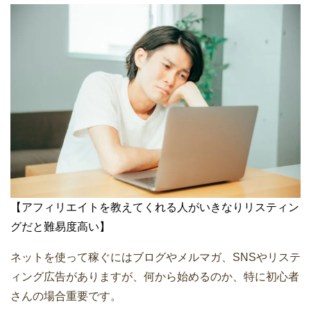
【アフィリエイトを教えてくれる人がいきなりリスティン
グだと難易度高い】
ネットを使って稼ぐにはブログやメルマガ、SNSやリステ
ィング広告がありますが、何から始めるのか、特に初心者
さんの場合重要です。