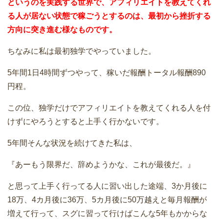
というのを実践する世界で、アフィリエイトを教えてくれ
る人が居ない状態で稼ごうとするのは、最初から挫折する
方向に突き進む様なものです。
ちなみに私は最初独学でやっていました。
5年間1日4時間ずつやって、稼いだ報酬トータル報酬890
円程。
この位、独学だけでアフィリエイトを教えてくれる人を付
けずにやろうとすると上手く行かないです。
5年間そんな状況を続けてきた私は、
『あーもう限界だ、辞めようかな、これが最後だ。』
と思って上手く行ってる人に習い出した途端、3か月後に
18万、4カ月後に36万、5カ月後に50万越えと毎月報酬が
増えて行って、スグに習って行けばこんな5年もかからな