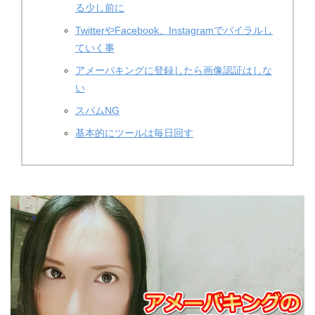
る少し前に
TwitterやFacebook、Instagramでバイラルし
ていく事
アメーバキングに登録したら画像認証はしな
い
スパムNG
基本的にツールは毎日回す