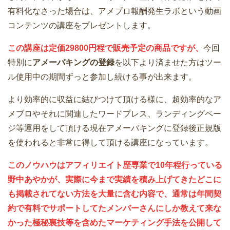
有料化なさった場合は、アメブロ報酬発生ラボという動画
コンテンツの講座をプレゼントします。
この講座は定価29800円程で販売予定の商品ですが、
今回
特別に
アメーバキングの登録
を以下より済ませた方はツー
ル使用中の期間ずっと参加し続ける事が出来ます。
より効率的に収益に結びつけて頂ける様に、超効率的なア
メブロやそれに関連したワードプレス、ランディングペー
ジ等運用をして頂ける現在アメーバキングに登録後正規版
を使われると非常に得して頂ける講座になっています。
このノウハウはアフィリエイト歴専業で10年程行っている
野中あやかが、実際に今まで実績を積み上げてきたどこに
も掲載されてない方法を大量に含む内容で、通常は年間契
約で有料でサポートしてたメンバーさんにしか教えて来な
かった極秘裏技等を含めたマーケティング手法を公開して