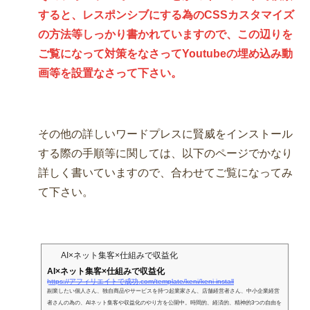
すると、レスポンシブにする為のCSSカスタマイズ
の方法等しっかり書かれていますので、この辺りを
ご覧になって対策をなさってYoutubeの埋め込み動
画等を設置なさって下さい。
その他の詳しいワードプレスに賢威をインストール
する際の手順等に関しては、以下のページでかなり
詳しく書いていますので、合わせてご覧になってみ
て下さい。
AI×ネット集客×仕組みで収益化
AI×ネット集客×仕組みで収益化
https://アフィリエイトで成功.com/template/keni/keni-install
副業したい個人さん、独自商品やサービスを持つ起業家さん、店舗経営者さん、中小企業経営
者さんの為の、AIネット集客や収益化のやり方を公開中。時間的、経済的、精神的3つの自由を