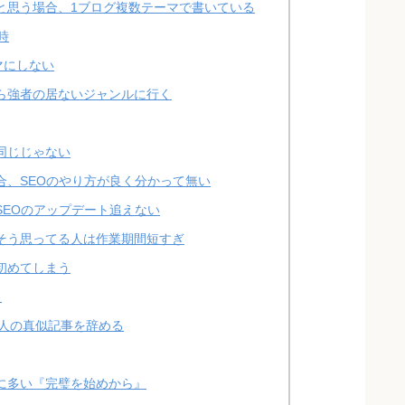
と思う場合、1ブログ複数テーマで書いている
時
マにしない
ら強者の居ないジャンルに行く
同じじゃない
合、SEOのやり方が良く分かって無い
SEOのアップデート追えない
そう思ってる人は作業期間短すぎ
初めてしまう
る
人の真似記事を辞める
に多い『完璧を始めから』