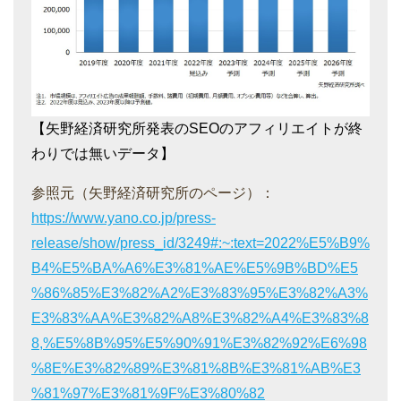
【矢野経済研究所発表のSEOのアフィリエイトが終
わりでは無いデータ】
参照元（矢野経済研究所のページ）：
https://www.yano.co.jp/press-
release/show/press_id/3249#:~:text=2022%E5%B9%
B4%E5%BA%A6%E3%81%AE%E5%9B%BD%E5
%86%85%E3%82%A2%E3%83%95%E3%82%A3%
E3%83%AA%E3%82%A8%E3%82%A4%E3%83%8
8,%E5%8B%95%E5%90%91%E3%82%92%E6%98
%8E%E3%82%89%E3%81%8B%E3%81%AB%E3
%81%97%E3%81%9F%E3%80%82