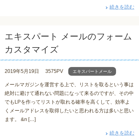
続きを読む
エキスパート メールのフォーム
カスタマイズ
2019年5月19日
3575PV
エキスパートメール
メールマガジンを運営する上で、リストを取るという事は
絶対に避けて通れない問題になって来るのですが、その中
でもLPを作ってリストが取れる確率を高くして、効率よ
くメールアドレスを取得したいと思われる方は多いと思い
ます。 &n […]
続きを読む