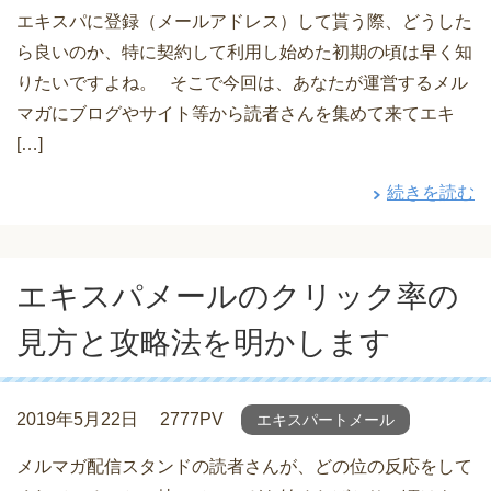
エキスパに登録（メールアドレス）して貰う際、どうした
ら良いのか、特に契約して利用し始めた初期の頃は早く知
りたいですよね。 そこで今回は、あなたが運営するメル
マガにブログやサイト等から読者さんを集めて来てエキ
[…]
続きを読む
エキスパメールのクリック率の
見方と攻略法を明かします
2019年5月22日
2777PV
エキスパートメール
メルマガ配信スタンドの読者さんが、どの位の反応をして