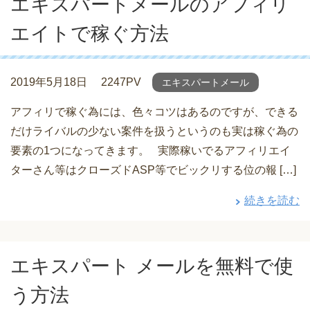
エキスパートメールのアフィリ
エイトで稼ぐ方法
2019年5月18日
2247PV
エキスパートメール
アフィリで稼ぐ為には、色々コツはあるのですが、できる
だけライバルの少ない案件を扱うというのも実は稼ぐ為の
要素の1つになってきます。 実際稼いでるアフィリエイ
ターさん等はクローズドASP等でビックリする位の報 […]
続きを読む
エキスパート メールを無料で使
う方法