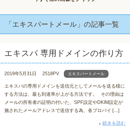
「エキスパートメール」の記事一覧
エキスパ 専用ドメインの作り方
2019年5月31日
2518PV
エキスパートメール
エキスパの専用ドメインを送信元としてメールを送る様に
する方法は、最も到達率が上がる方法です。 その理由は
メールの所有者の証明の付いた、SPF設定やDKIM設定が
施されたメールアドレスで送信する為、各プロバイ […]
続きを読む