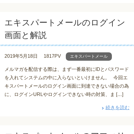
エキスパートメールのログイン
画面と解説
2019年5月18日
1817PV
エキスパートメール
メルマガを配信する際は、まず一番最初にIDとパスワード
を入れてシステムの中に入らないといけません。 今回エ
キスパートメールのログイン画面に到達できない場合の為
に、ログインURLやログインできない時の対策、ま […]
続きを読む