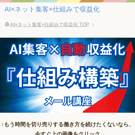
AI×ネット集客×仕組みで収益化
AI×ネット集客×仕組みで収益化
TOP
↑もう時間を切り売りする働き方を続けたくないなら、
今すぐ上の画像をクリック