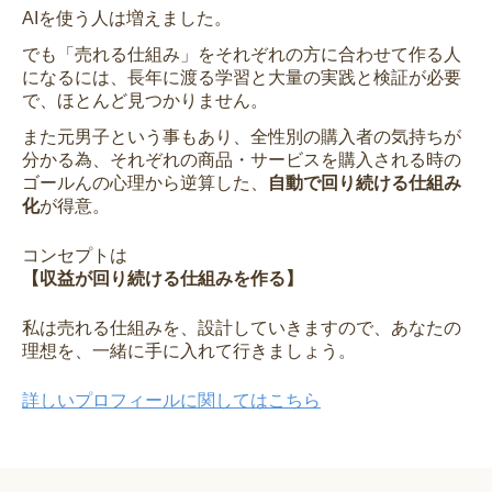
AIを使う人は増えました。
でも「売れる仕組み」をそれぞれの方に合わせて作る人
になるには、長年に渡る学習と大量の実践と検証が必要
で、ほとんど見つかりません。
また元男子という事もあり、全性別の購入者の気持ちが
分かる為、それぞれの商品・サービスを購入される時の
ゴールんの心理から逆算した、
自動で回り続ける仕組み
化
が得意。
コンセプトは
【収益が回り続ける仕組みを作る】
私は売れる仕組みを、設計していきますので、あなたの
理想を、一緒に手に入れて行きましょう。
詳しいプロフィールに関してはこちら