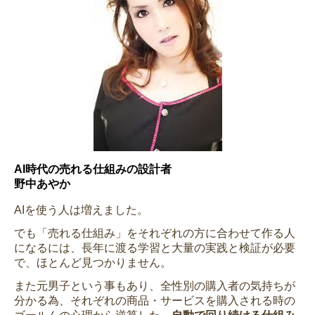
AI時代の売れる仕組みの設計者
野中あやか
AIを使う人は増えました。
でも「売れる仕組み」をそれぞれの方に合わせて作る人
になるには、長年に渡る学習と大量の実践と検証が必要
で、ほとんど見つかりません。
また元男子という事もあり、全性別の購入者の気持ちが
分かる為、それぞれの商品・サービスを購入される時の