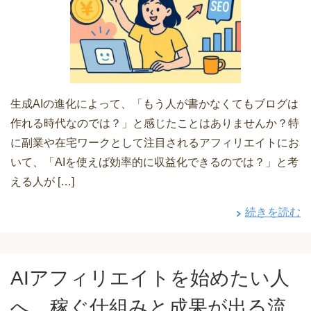
生成AIの進化によって、「もう人が書かなくてもブログは
作れる時代なのでは？」と感じたことはありませんか？特
に副業や在宅ワークとして注目されるアフィリエイトにお
いて、「AIを使えば効率的に収益化できるのでは？」と考
える人が […]
続きを読む
AIアフィリエイトを始めたい人
へ、稼ぐ仕組みと成果が出る流